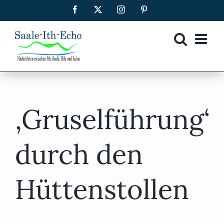
Zum
Facebook
X
Instagram
Pinterest
Inhalt
springen
‚Gruselführung‘
durch den
Hüttenstollen