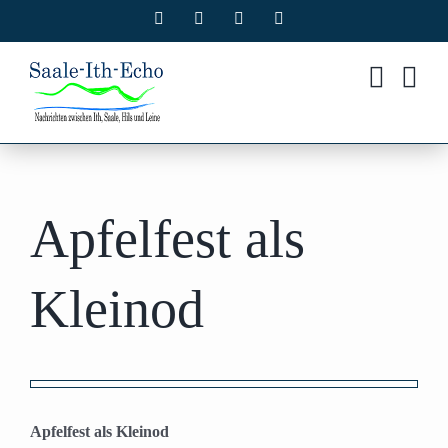
Zum
Facebook
X
Instagram
Pinterest
Inhalt
springen
Apfelfest als
Kleinod
Zeige
grösseres
Apfelfest als Kleinod