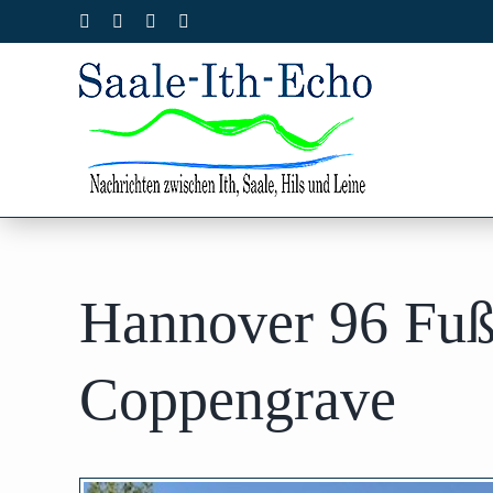
Zum
Facebook
X
Instagram
Pinterest
Inhalt
springen
Hannover 96 Fuß
Coppengrave