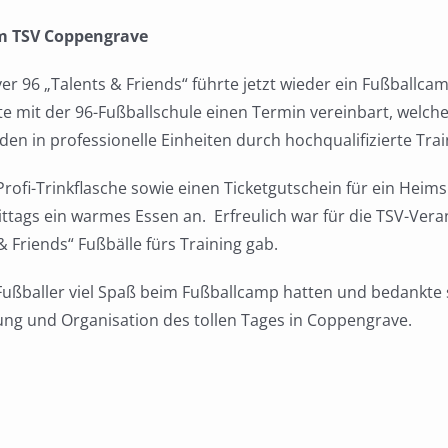
m TSV
Coppengrave
ver 96
„
Talents
&
Friends
“
führte
jetzt
wieder
ein Fußballca
te mit der 96-Fußballschule einen Termin vereinbart
, welch
den in
professionelle Einheiten
durch
hochqualifizierte Tra
Profi
-Trinkflasche
sowie
einen Ticketgu
t
schein für ein Heim
ttags ein
warme
s
Essen
an
.
Erfreulich war für die TSV-Vera
 &
Friends
“
Fußbälle fürs Training
gab
.
Fußballer viel Spa
ß
beim Fußballcamp hatten und bedankt
e
g und Organisation des tollen Tages
in
Coppengrave
.