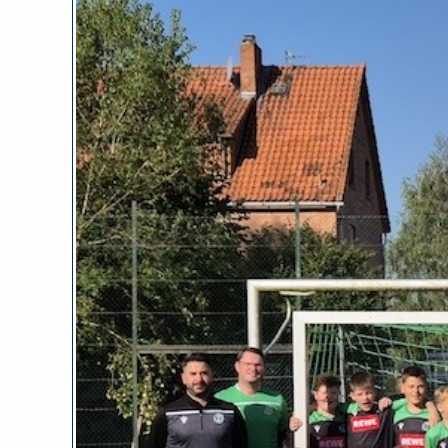
Zeige
grösseres
Bild