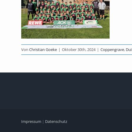
Von
Christian Goeke
|
Oktober 30th, 2024
|
Coppengrave
,
Dui
Impressum
|
Datenschutz