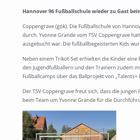
Hannover 96 Fußballschule
wieder
zu Gast bei
Coppengrave
(gök).
Die Fußballschule von Hanno
durch. Yvonne Grande vom TSV
Coppengrave
hat
ausgebucht
war
.
Die fußballbegeisterten Kids
wur
Neben eine
m Trikot-Set
erhielten die Kinder eine 
den
Jugendfußballer
n und den Trainern
zudem
mi
Fußballcamps über
das
Ballprojekt von
„
Talents
+
Der TSV
Coppengrave
freut sich, dass die jungen 
beim Team um Yvonne Grande für die Durchführun