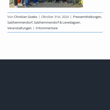
Von
Christian Goeke
|
Oktober 31st, 2024
|
Pressemitteilungen
,
Salzhemmendorf
,
Salzhemmendorf & Levedagsen
,
Veranstaltungen
|
0 Kommentare