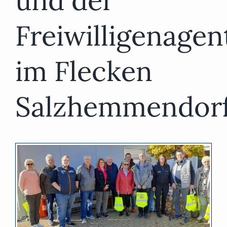
und der
Freiwilligenagen
im Flecken
Salzhemmendor
Zeige
grösseres
Bild