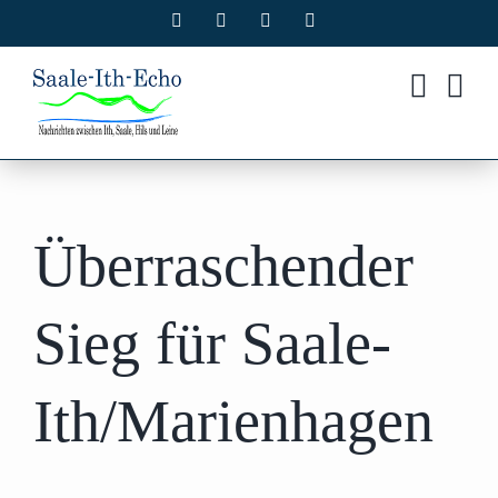
Zum
Facebook
X
Instagram
Pinterest
Inhalt
springen
Überraschender
Sieg für Saale-
Ith/Marienhagen