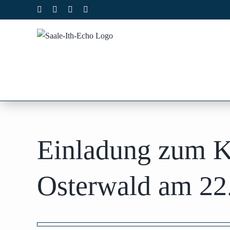
Zum
Facebook
X
Instagram
Pinterest
Inhalt
springen
Einladung zum Ka
Osterwald am 22