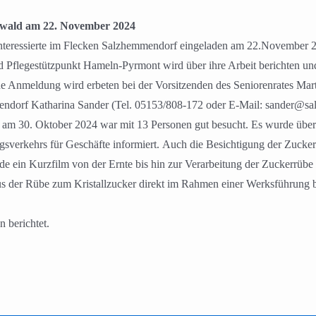
erwald am 22. November 2024
 Interessierte im Flecken Salzhemmendorf eingeladen am 22.November
 Pflegestützpunkt Hameln-Pyrmont wird über ihre Arbeit berichten und
Eine Anmeldung wird erbeten bei der Vorsitzenden des Seniorenrates Ma
mendorf Katharina Sander (Tel. 05153/808-172 oder E-Mail: sander@s
d am 30. Oktober 2024 war mit 13 Personen gut besucht. Es wurde übe
lungsverkehrs für Geschäfte informiert. Auch die Besichtigung der Zu
ein Kurzfilm von der Ernte bis hin zur Verarbeitung der Zuckerrübe i
s der Rübe zum Kristallzucker direkt im Rahmen einer Werksführung 
 berichtet.