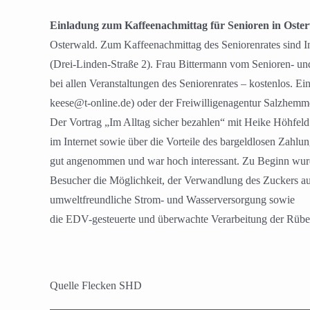
Zeige
grösseres
Einladung zum Kaffeenachmittag für Senioren in Ost
Bild
Osterwald. Zum Kaffeenachmittag des Seniorenrates sind
(Drei-Linden-Straße 2). Frau Bittermann vom Senioren- und
bei allen Veranstaltungen des Seniorenrates – kostenlos. 
keese@t-online.de) oder der Freiwilligenagentur Salzhem
Der Vortrag „Im Alltag sicher bezahlen“ mit Heike Höhfel
im Internet sowie über die Vorteile des bargeldlosen Zah
gut angenommen und war hoch interessant. Zu Beginn wurde 
Besucher die Möglichkeit, der Verwandlung des Zuckers au
umweltfreundliche Strom- und Wasserversorgung sowie
die EDV-gesteuerte und überwachte Verarbeitung der Rüben
Quelle Flecken SHD