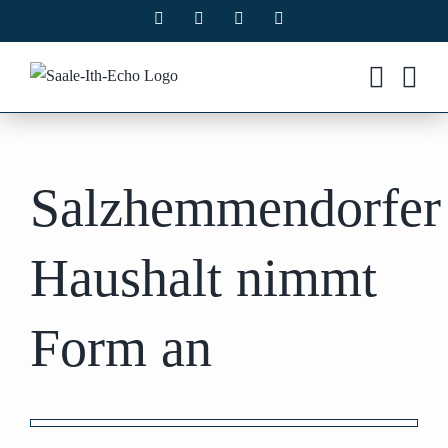
Zum
Facebook
X
Instagram
Pinterest
Inhalt
springen
Salzhemmendorfer
Haushalt nimmt
Form an
Zeige