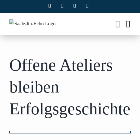
Zum
Facebook
X
Instagram
Pinterest
Inhalt
springen
Offene Ateliers
bleiben
Erfolgsgeschichte
Zeige