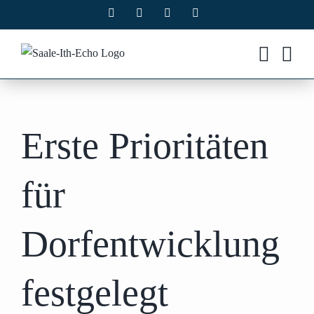
Zum
Facebook
X
Instagram
Pinterest
Inhalt
springen
Erste Prioritäten
für
Dorfentwicklung
festgelegt