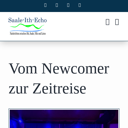
Zum
Facebook
X
Instagram
Pinterest
Inhalt
springen
Vom Newcomer
zur Zeitreise
Zeige
grösseres