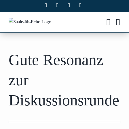
Zum
Facebook
X
Instagram
Pinterest
Inhalt
springen
Gute Resonanz
zur
Diskussionsrunde
Zeige