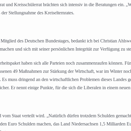
t und Kreisschülerrat brächten sich intensiv in die Beratungen ein. „W
 der Stellungnahme des Kreiselternrates.
tglied des Deutschen Bundestages, bedankt ich bei Christian Ahlswede
machen und sich mit seiner persönlichen Integrität zur Verfügung zu ste
rheitspaket haben sich alle Parteien noch zusammenraufen können. Für 
ssenen 49 Maßnahmen zur Stärkung der Wirtschaft, war im Winter noch 
d. Es muss dringend an den wirtschaftlichen Problemen dieses Landes
her. Er nennt einige Punkte, für die sich die Liberalen in einem neue
 vom Staat verteilt wird. „Natürlich dürfen trotzdem Schulden gemach
arden Euro Schulden machen, das Land Niedersachsen 1,5 Milliarden 