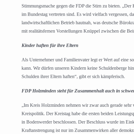
Stimmungsmache gegen die FDP die Stirn zu bieten. „Der Ka
im Bundestag vertreten sind. Es wird vielfach vergessen, d
landwirtschaftlichen Betrieb hautnah, was deutsche Bürokra
mit realitätsfernen Vorstellungen Knüppel zwischen die Bein
Kinder haften für ihre Eltern
Als Unternehmer und Familienvater legt er Wert auf eine so
kann. Wir dürfen unseren Kindern keine Schuldenberge hinterla
Schulden ihrer Eltern haften“, gibt er sich kämpferisch.
FDP Holzminden steht für Zusammenhalt auch in schwer
„Im Kreis Holzminden nehmen wir zwar auch gerade sehr viel
Kreispolitik. Der Kreistag habe die ersten beiden Leistun
in Bodenwerder beschlossen. Der Beschluss wurde im Ei
Kraftanstrengung ist nur im Zusammenwirken aller demokra