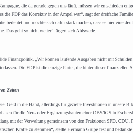
mpagne, die da gerade gegen uns läuft, müssen wir entschieden entgege
ass die FDP das Korrektiv in der Ampel war“, sagt der dreifache Familie
tie bedeutet und möchte sich dafür stark machen, dass es hier eine deu
e. Das geht so nicht weiter“, ärgert sich Ahlswede.
lide Finanzpolitik. „Wir können laufende Ausgaben nicht mit Schulden f
ssen. Die FDP ist die einzige Partei, die hinter dieser finanziellen Sta
en Zeiten
 Geld in die Hand, allerdings für gezielte Investitionen in unsere Bi
gsphasen für die Neu- oder Ergänzungsbauten einer OBS/IGS in Eschers
nklang mit der Verwaltung gemeinsam von den Fraktionen SPD, CDU, 
tischen Kräfte zu stemmen“, stellte Hermann Grupe fest und bedankte 