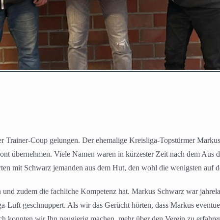
ter Trainer-Coup gelungen. Der ehemalige Kreisliga-Topstürmer Markus
ont übernehmen. Viele Namen waren in kürzester Zeit nach dem Aus des
en mit Schwarz jemanden aus dem Hut, den wohl die wenigsten auf de
n und zudem die fachliche Kompetenz hat. Markus Schwarz war jahrela
a-Luft geschnuppert. Als wir das Gerücht hörten, dass Markus eventuell
 konnten wir Ihn neugierig machen, mehr über den Verein zu erfahren“