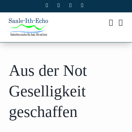
Zum
Facebook
X
Instagram
Pinterest
Inhalt
springen
Aus der Not
Geselligkeit
geschaffen