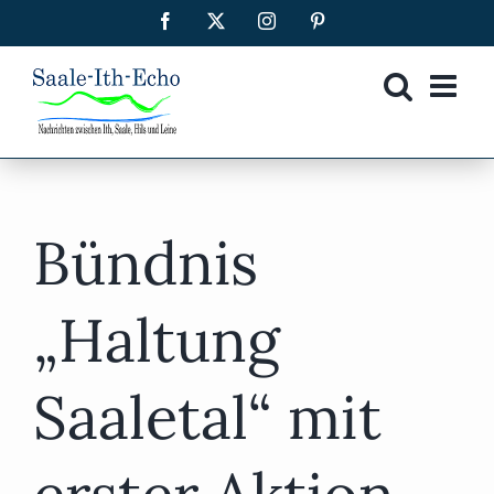
Zum
Facebook
X
Instagram
Pinterest
Inhalt
springen
Bündnis
„Haltung
Saaletal“ mit