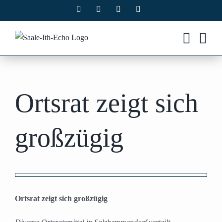
Zum
Facebook
X
Instagram
Pinterest
Inhalt
springen
Ortsrat zeigt sich
großzügig
Zeige
grösseres
Ortsrat zeigt sich großzügig
Bild