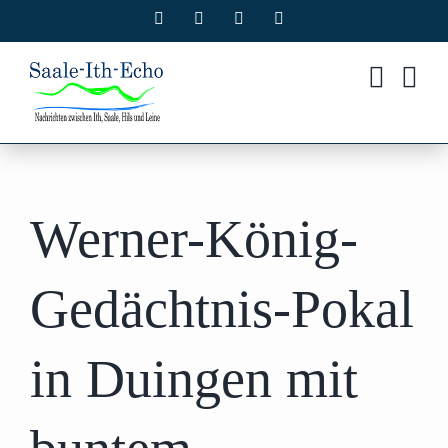
Zum
Facebook
X
Instagram
Pinterest
Inhalt
springen
Werner-König-
Gedächtnis-Pokal
in Duingen mit