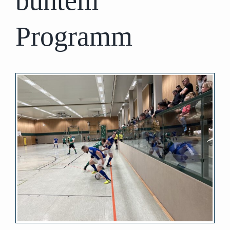
buntem
Programm
Zeige
grösseres
Bild