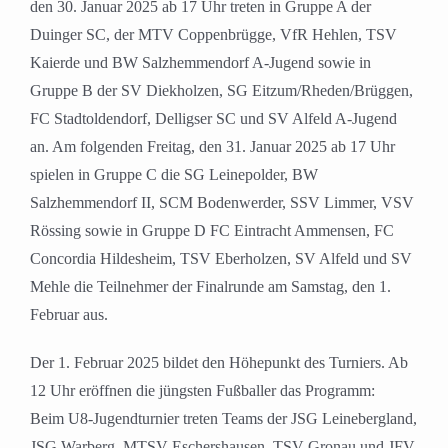
den 30. Januar 2025 ab 17 Uhr treten in Gruppe A der
Duinger SC, der MTV Coppenbrügge, VfR Hehlen, TSV
Kaierde und BW Salzhemmendorf A-Jugend sowie in
Gruppe B der SV Diekholzen, SG Eitzum/Rheden/Brüggen,
FC Stadtoldendorf, Delligser SC und SV Alfeld A-Jugend
an. Am folgenden Freitag, den 31. Januar 2025 ab 17 Uhr
spielen in Gruppe C die SG Leinepolder, BW
Salzhemmendorf II, SCM Bodenwerder, SSV Limmer, VSV
Rössing sowie in Gruppe D FC Eintracht Ammensen, FC
Concordia Hildesheim, TSV Eberholzen, SV Alfeld und SV
Mehle die Teilnehmer der Finalrunde am Samstag, den 1.
Februar aus.
Der 1. Februar 2025 bildet den Höhepunkt des Turniers. Ab
12 Uhr eröffnen die jüngsten Fußballer das Programm:
Beim U8-Jugendturnier treten Teams der JSG Leinebergland,
JSG Warberg, MTSV Eschershausen, TSV Gronau und JFV