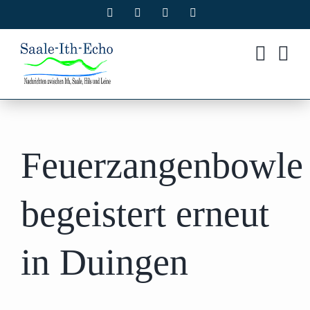
Zum
Facebook
X
Instagram
Pinterest
Inhalt
springen
Feuerzangenbowle
begeistert erneut
in Duingen