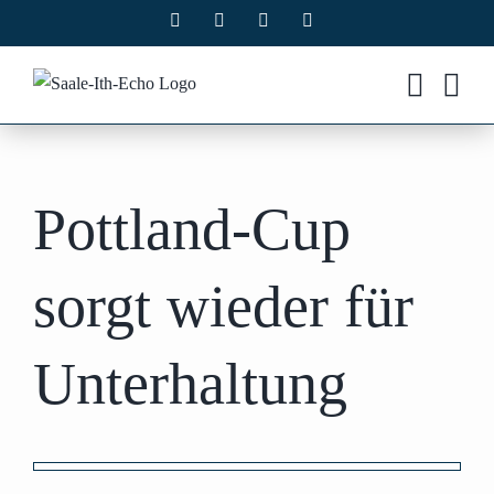
Zum
Facebook
X
Instagram
Pinterest
Inhalt
springen
Pottland-Cup
sorgt wieder für
Unterhaltung
Zeige