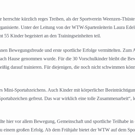
e herrschte kürzlich reges Treiben, als der Sportverein Weenzen-Thüs
ganisierte. Unter der Leitung von der WTW-Spartenleiterin Laura Edele
5 Kinder begeistert an den Trainingseinheiten teil.
ihnen Bewegungsfreude und erste sportliche Erfolge vermittelten. Zum 
nach Hause genommen wurde. Für die 30 Vorschulkinder bleibt die Bewe
ßig darauf trainieren. Für diejenigen, die noch nicht schwimmen kön
s Mini-Sportabzeichens. Auch Kinder mit körperlicher Beeinträchtigu
Sportabzeichen gefreut. Das war wirklich eine tolle Zusammenarbeit“,
te hier vor allem Bewegung, Gemeinschaft und sportliche Teilhabe in 
r zu einem großen Erfolg. Ab dem Frühjahr bietet der WTW auf dem Spo