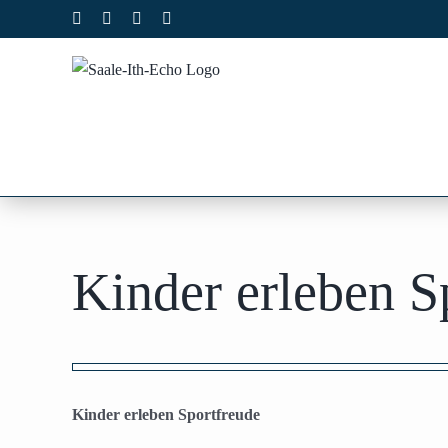
Zum
Facebook
X
Instagram
Pinterest
Inhalt
springen
Kinder erleben S
Zeige
grösseres
Kinder erleben Sportfreude
Bild