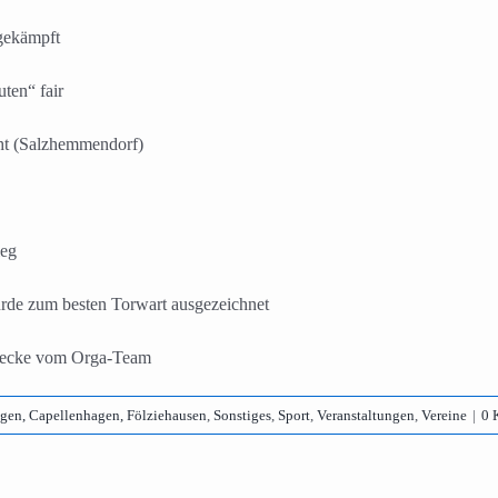
gekämpft
ten“ fair
cht (Salzhemmendorf)
ieg
e zum besten Torwart ausgezeichnet
erecke vom Orga-Team
gen, Capellenhagen, Fölziehausen
,
Sonstiges
,
Sport
,
Veranstaltungen
,
Vereine
|
0 