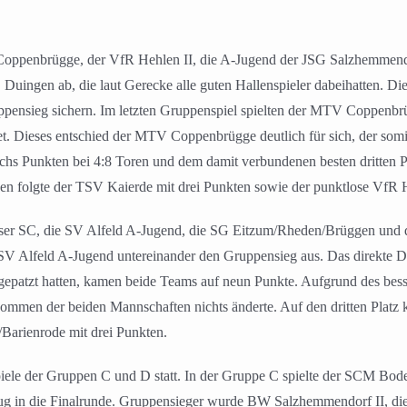
 Coppenbrügge, der VfR Hehlen II, die A-Jugend der JSG Salzhemmen
C Duingen ab, die laut Gerecke alle guten Hallenspieler dabeihatten. D
uppensieg sichern. Im letzten Gruppenspiel spielten der MTV Coppenb
. Dieses entschied der MTV Coppenbrügge deutlich für sich, der somi
chs Punkten bei 4:8 Toren und dem damit verbundenen besten dritten P
n folgte der TSV Kaierde mit drei Punkten sowie der punktlose VfR H
igser SC, die SV Alfeld A-Jugend, die SG Eitzum/Rheden/Brüggen und d
e SV Alfeld A-Jugend untereinander den Gruppensieg aus. Das direkte D
epatzt hatten, kamen beide Teams auf neun Punkte. Aufgrund des besse
ommen der beiden Mannschaften nichts änderte. Auf den dritten Plat
Barienrode mit drei Punkten.
iele der Gruppen C und D statt. In der Gruppe C spielte der SCM Bod
in die Finalrunde. Gruppensieger wurde BW Salzhemmendorf II, die a