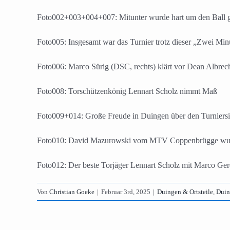
Foto002+003+004+007: Mitunter wurde hart um den Ball 
Foto005: Insgesamt war das Turnier trotz dieser „Zwei Minu
Foto006: Marco Sürig (DSC, rechts) klärt vor Dean Albre
Foto008: Torschützenkönig Lennart Scholz nimmt Maß
Foto009+014: Große Freude in Duingen über den Turniers
Foto010: David Mazurowski vom MTV Coppenbrügge wurd
Foto012: Der beste Torjäger Lennart Scholz mit Marco G
Von
Christian Goeke
|
Februar 3rd, 2025
|
Duingen & Ortsteile
,
Duin