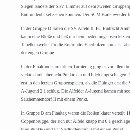
Siegen landete der SSV Limmer auf dem zweiten Gruppenpla
Endrundenticket ziehen konnten. Der SCM Bodenwerder land
In der Gruppe D trafen die SV Alfeld II, FC Eintracht Am
kaum eine Blöße und ließ nur beim bedeutungslosen letzten
Tabellenzweiter für die Endrunde. Eberholzen kam als Tabel
der engen Gruppe.
In der Finalrunde am dritten Turniertag ging es vor allem
sackte damit aber acht Punkte ein und blieb ungeschlagen.
erst in den letzten Gruppenspielen, als die Duinger erst d
A-Jugend 2:1 schlug. Die Alfelder A-Jugend kamen mit se
Salzhemmendorf II mit einem Punkt.
In Gruppe B am Finaltag waren die Rollen klarer verteilt. 
Coppenbrügge, der sich nur Alfeld knapp mit 0:1 geschlag
(drei Punkte) und FC Stadtoldendorf II mit einem Punkt.