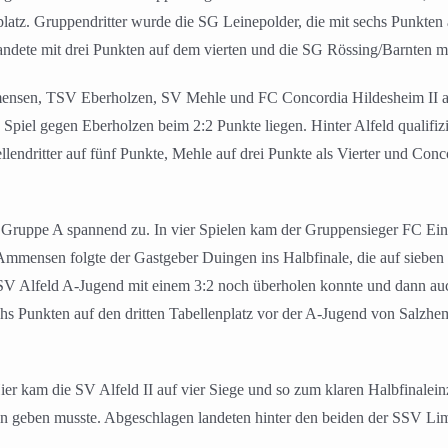
tz. Gruppendritter wurde die SG Leinepolder, die mit sechs Punkten a
ete mit drei Punkten auf dem vierten und die SG Rössing/Barnten mit
mensen, TSV Eberholzen, SV Mehle und FC Concordia Hildesheim II aufe
 Spiel gegen Eberholzen beim 2:2 Punkte liegen. Hinter Alfeld qualifi
lendritter auf fünf Punkte, Mehle auf drei Punkte als Vierter und Con
 in Gruppe A spannend zu. In vier Spielen kam der Gruppensieger FC Ei
 Ammensen folgte der Gastgeber Duingen ins Halbfinale, die auf siebe
ie SV Alfeld A-Jugend mit einem 3:2 noch überholen konnte und dann au
chs Punkten auf den dritten Tabellenplatz vor der A-Jugend von Salz
Hier kam die SV Alfeld II auf vier Siege und so zum klaren Halbfinalei
en geben musste. Abgeschlagen landeten hinter den beiden der SSV Lim