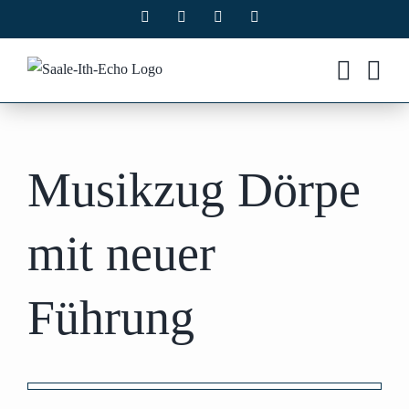
Zum
Facebook
X
Instagram
Pinterest
Inhalt
springen
Musikzug Dörpe
mit neuer
Führung
Zeige