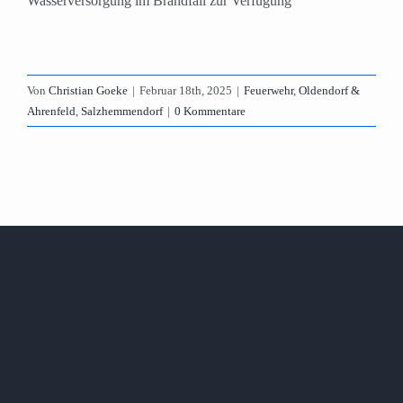
Wasserversorgung im Brandfall zur Verfügung
Von
Christian Goeke
|
Februar 18th, 2025
|
Feuerwehr
,
Oldendorf &
Ahrenfeld
,
Salzhemmendorf
|
0 Kommentare