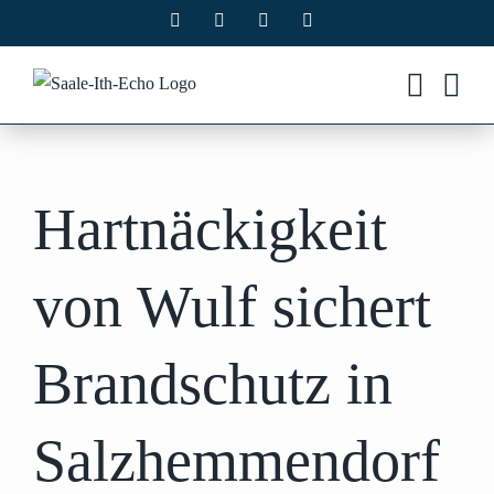
Zum
Facebook
X
Instagram
Pinterest
Inhalt
springen
Hartnäckigkeit
von Wulf sichert
Brandschutz in
Salzhemmendorf