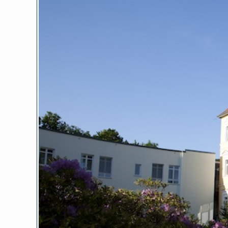
Zeige
grösseres
Bild