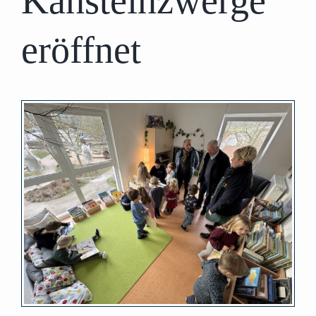
Kansteinzwerge
eröffnet
Zeige
grösseres
Bild