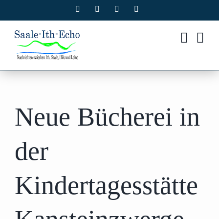
Zum
Facebook
X
Instagram
Pinterest
Inhalt
springen
Neue Bücherei in
der
Kindertagesstätte