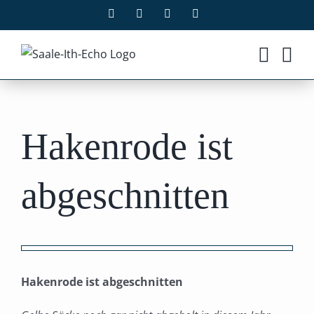
Zum
Facebook
X
Instagram
Pinterest
Inhalt
springen
Hakenrode ist
abgeschnitten
Zeige
grösseres
Hakenrode ist abgeschnitten
Bild