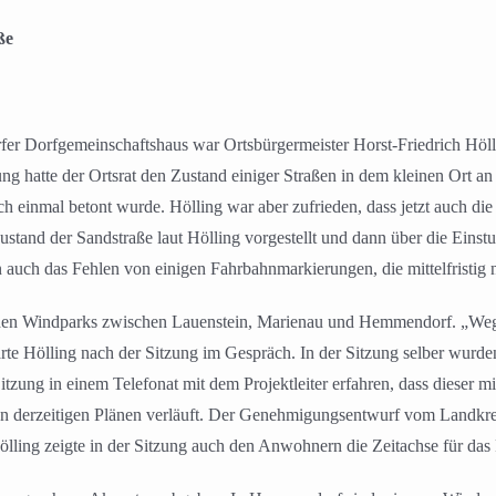
ße
r Dorfgemeinschaftshaus war Ortsbürgermeister Horst-Friedrich Hölli
tzung hatte der Ortsrat den Zustand einiger Straßen in dem kleinen Ort a
ch einmal betont wurde. Hölling war aber zufrieden, dass jetzt auch d
stand der Sandstraße laut Hölling vorgestellt und dann über die Eins
 auch das Fehlen von einigen Fahrbahnmarkierungen, die mittelfristig 
en Windparks zwischen Lauenstein, Marienau und Hemmendorf. „Wegen 
te Hölling nach der Sitzung im Gespräch. In der Sitzung selber wurde
itzung in einem Telefonat mit dem Projektleiter erfahren, dass dieser mi
den derzeitigen Plänen verläuft. Der Genehmigungsentwurf vom Landkreis
ölling zeigte in der Sitzung auch den Anwohnern die Zeitachse für das 