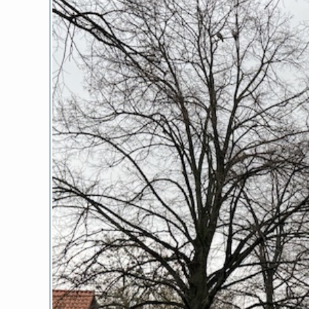
Zeige
grösseres
Bild