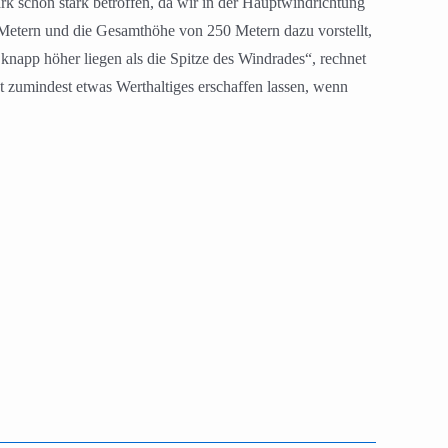
 schon stark betroffen, da wir in der Hauptwindrichtung
Metern und die Gesamthöhe von 250 Metern dazu vorstellt,
napp höher liegen als die Spitze des Windrades“, rechnet
 zumindest etwas Werthaltiges erschaffen lassen, wenn