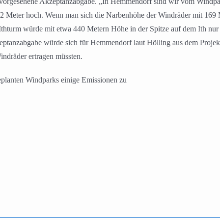
r vorgesehene Akzeptanzabgabe. „In Hemmendorf sind wir vom Windpark
 152 Meter hoch. Wenn man sich die Narbenhöhe der Windräder mit 169 
thturm würde mit etwa 440 Metern Höhe in der Spitze auf dem Ith nur k
zeptanzabgabe würde sich für Hemmendorf laut Hölling aus dem Projekt
Windräder ertragen müssten.
planten Windparks einige Emissionen zu