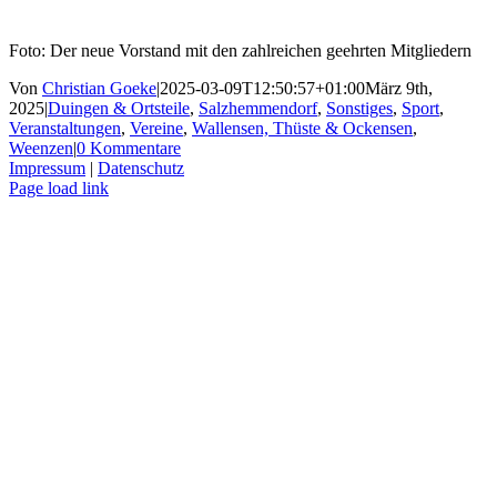
Foto: Der neue Vorstand mit den zahlreichen geehrten Mitgliedern
Von
Christian Goeke
|
2025-03-09T12:50:57+01:00
März 9th,
2025
|
Duingen & Ortsteile
,
Salzhemmendorf
,
Sonstiges
,
Sport
,
Veranstaltungen
,
Vereine
,
Wallensen, Thüste & Ockensen
,
Weenzen
|
0 Kommentare
Impressum
|
Datenschutz
Facebook
X
Instagram
Pinterest
Page load link