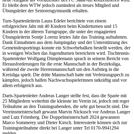
Er bleibt dem WTW jedoch zumindest als treues Mitglied und
Übungsleiter der Seniorengymnastik erhalten.
Turn-Spartenleiterin Laura Edeler berichtete von einem
erfolgreichen Jahr mit 40 Kindern beim Kinderturnen und 15
Kindern in der älteren Turngruppe, die unter der engagierten
Übungsleiterin Sontje Lorenz letztes Jahr das Training aufnahmen.
Dank Einnahmen aus dem Jumpingday und der Unterstützung des
Gemeindesportrings konnte ein Schwebebalken bestellt werden, der
in wenigen Wochen das Jugendturnen bereichern wird. Tischtennis-
Spartenleiter Wolfgang Dümplemann sprach in seinem Bericht von
Herausforderungen für die erste Mannschaft in der Bezirksliga,
während die zweite Herrenmannschaft um den Aufstieg in die
Kreisliga spielt. Die dritte Mannschaft hatte mit Verletzungspech zu
kämpfen, jedoch halfen Nachwuchsspielerinnen tatkräftig und vor
allem erfolgreich aus.
Darts-Spartenleiter Andreas Langer stellte fest, dass die Sparte mit
25 Mitgliedern weiterhin die kleinste im Verein ist, jedoch mit reger
Teilnahme an den Trainingsabenden, die sehr gut besucht sind. Die
Vereinsmeisterschaft gewann Marvin Nickusch vor Andreas Langer
und Lutz Frömberg. Die Doppelmeisterschaft 2024 gewannen
Marco Sommerey und Dieter Kirsch. Interessierte können sich zur
Trainingsteilnahme direkt bei Langer unter Tel 0170-9941294
melden.