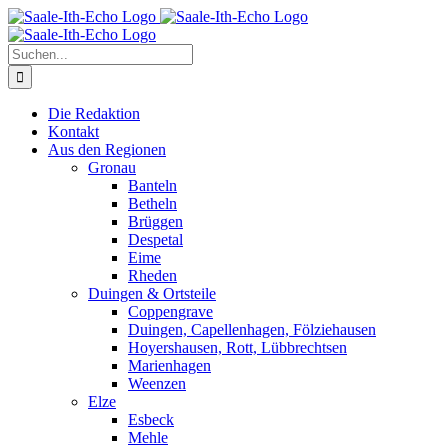
Zum
Facebook
X
Instagram
Pinterest
Inhalt
springen
Suche
nach:
Die Redaktion
Kontakt
Aus den Regionen
Gronau
Banteln
Betheln
Brüggen
Despetal
Eime
Rheden
Duingen & Ortsteile
Coppengrave
Duingen, Capellenhagen, Fölziehausen
Hoyershausen, Rott, Lübbrechtsen
Marienhagen
Weenzen
Elze
Esbeck
Mehle