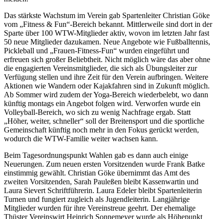
Das stärkste Wachstum im Verein gab Spartenleiter Christian Göke
vom „Fitness & Fun“-Bereich bekannt. Mittlerweile sind dort in der
Sparte über 100 WTW-Mitglieder aktiv, wovon im letzten Jahr fast
50 neue Mitglieder dazukamen. Neue Angebote wie Fußballtennis,
Pickleball und „Frauen-Fitness-Fun“ wurden eingeführt und
erfreuen sich großer Beliebtheit. Nicht möglich wäre das aber ohne
die engagierten Vereinsmitglieder, die sich als Übungsleiter zur
Verfügung stellen und ihre Zeit für den Verein aufbringen. Weitere
Aktionen wie Wandern oder Kajakfahren sind in Zukunft möglich.
Ab Sommer wird zudem der Yoga-Bereich wiederbelebt, wo dann
künftig montags ein Angebot folgen wird. Verworfen wurde ein
Volleyball-Bereich, wo sich zu wenig Nachfrage ergab. Statt
„Höher, weiter, schneller“ soll der Breitensport und die sportliche
Gemeinschaft künftig noch mehr in den Fokus gerückt werden,
wodurch die WTW-Familie weiter wachsen kann.
Beim Tagesordnungspunkt Wahlen gab es dann auch einige
Neuerungen. Zum neuen ersten Vorsitzenden wurde Frank Batke
einstimmig gewählt. Christian Göke übernimmt das Amt des
zweiten Vorsitzenden, Sarah Pauleßen bleibt Kassenwartin und
Laura Sievert Schriftführerin. Laura Edeler bleibt Spartenleiterin
Turnen und fungiert zugleich als Jugendleiterin. Langjährige
Mitglieder wurden für ihre Vereinstreue geehrt. Der ehemalige
Thüster Vereinswirt Heinrich Sonnemeyer wurde als Höhepunkt