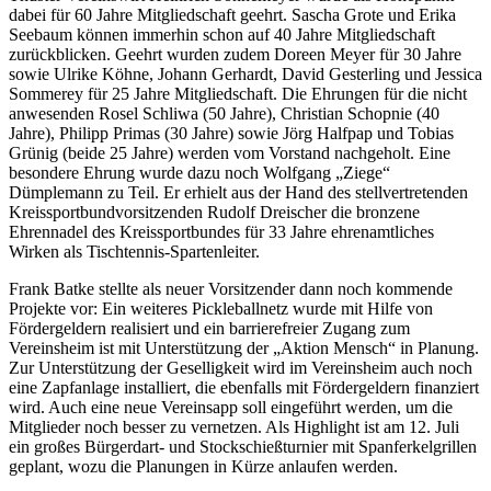
dabei für 60 Jahre Mitgliedschaft geehrt. Sascha Grote und Erika
Seebaum können immerhin schon auf 40 Jahre Mitgliedschaft
zurückblicken. Geehrt wurden zudem Doreen Meyer für 30 Jahre
sowie Ulrike Köhne, Johann Gerhardt, David Gesterling und Jessica
Sommerey für 25 Jahre Mitgliedschaft. Die Ehrungen für die nicht
anwesenden Rosel Schliwa (50 Jahre), Christian Schopnie (40
Jahre), Philipp Primas (30 Jahre) sowie Jörg Halfpap und Tobias
Grünig (beide 25 Jahre) werden vom Vorstand nachgeholt. Eine
besondere Ehrung wurde dazu noch Wolfgang „Ziege“
Dümplemann zu Teil. Er erhielt aus der Hand des stellvertretenden
Kreissportbundvorsitzenden Rudolf Dreischer die bronzene
Ehrennadel des Kreissportbundes für 33 Jahre ehrenamtliches
Wirken als Tischtennis-Spartenleiter.
Frank Batke stellte als neuer Vorsitzender dann noch kommende
Projekte vor: Ein weiteres Pickleballnetz wurde mit Hilfe von
Fördergeldern realisiert und ein barrierefreier Zugang zum
Vereinsheim ist mit Unterstützung der „Aktion Mensch“ in Planung.
Zur Unterstützung der Geselligkeit wird im Vereinsheim auch noch
eine Zapfanlage installiert, die ebenfalls mit Fördergeldern finanziert
wird. Auch eine neue Vereinsapp soll eingeführt werden, um die
Mitglieder noch besser zu vernetzen. Als Highlight ist am 12. Juli
ein großes Bürgerdart- und Stockschießturnier mit Spanferkelgrillen
geplant, wozu die Planungen in Kürze anlaufen werden.