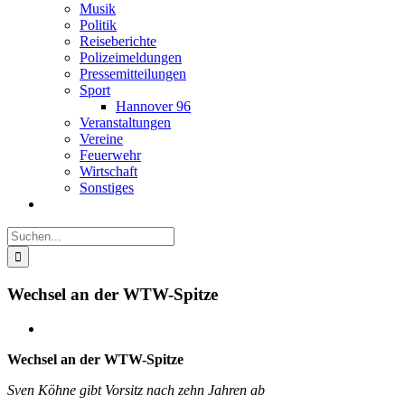
Musik
Politik
Reiseberichte
Polizeimeldungen
Pressemitteilungen
Sport
Hannover 96
Veranstaltungen
Vereine
Feuerwehr
Wirtschaft
Sonstiges
Suche
nach:
Wechsel an der WTW-Spitze
Zeige
grösseres
Wechsel an der WTW-Spitze
Bild
Sven Köhne gibt Vorsitz nach zehn Jahren ab