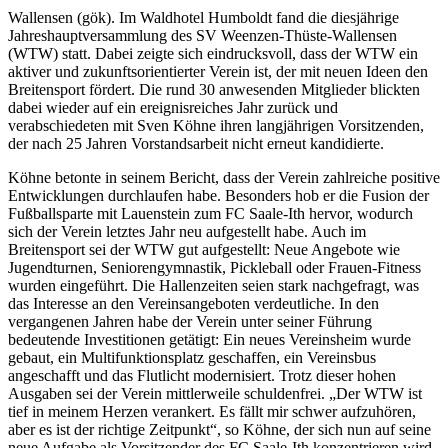
Wallensen (gök). Im Waldhotel Humboldt fand die diesjährige
Jahreshauptversammlung des SV Weenzen-Thüste-Wallensen
(WTW) statt. Dabei zeigte sich eindrucksvoll, dass der WTW ein
aktiver und zukunftsorientierter Verein ist, der mit neuen Ideen den
Breitensport fördert. Die rund 30 anwesenden Mitglieder blickten
dabei wieder auf ein ereignisreiches Jahr zurück und
verabschiedeten mit Sven Köhne ihren langjährigen Vorsitzenden,
der nach 25 Jahren Vorstandsarbeit nicht erneut kandidierte.
Köhne betonte in seinem Bericht, dass der Verein zahlreiche positive
Entwicklungen durchlaufen habe. Besonders hob er die Fusion der
Fußballsparte mit Lauenstein zum FC Saale-Ith hervor, wodurch
sich der Verein letztes Jahr neu aufgestellt habe. Auch im
Breitensport sei der WTW gut aufgestellt: Neue Angebote wie
Jugendturnen, Seniorengymnastik, Pickleball oder Frauen-Fitness
wurden eingeführt. Die Hallenzeiten seien stark nachgefragt, was
das Interesse an den Vereinsangeboten verdeutliche. In den
vergangenen Jahren habe der Verein unter seiner Führung
bedeutende Investitionen getätigt: Ein neues Vereinsheim wurde
gebaut, ein Multifunktionsplatz geschaffen, ein Vereinsbus
angeschafft und das Flutlicht modernisiert. Trotz dieser hohen
Ausgaben sei der Verein mittlerweile schuldenfrei. „Der WTW ist
tief in meinem Herzen verankert. Es fällt mir schwer aufzuhören,
aber es ist der richtige Zeitpunkt“, so Köhne, der sich nun auf seine
neue Aufgabe als Vorsitzender des FC Saale-Ith konzentrieren wird.