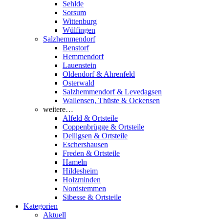
Sehlde
Sorsum
Wittenburg
Wülfingen
Salzhemmendorf
Benstorf
Hemmendorf
Lauenstein
Oldendorf & Ahrenfeld
Osterwald
Salzhemmendorf & Levedagsen
Wallensen, Thüste & Ockensen
weitere…
Alfeld & Ortsteile
Coppenbrügge & Ortsteile
Delligsen & Ortsteile
Eschershausen
Freden & Ortsteile
Hameln
Hildesheim
Holzminden
Nordstemmen
Sibesse & Ortsteile
Kategorien
Aktuell