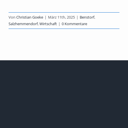
Von
Christian Goeke
|
März 11th, 2025
|
Benstorf
,
Salzhemmendorf
,
Wirtschaft
|
0 Kommentare