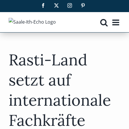
Zum
Facebook
X
Instagram
Pinterest
Inhalt
springen
Rasti-Land
setzt auf
internationale
Fachkräfte