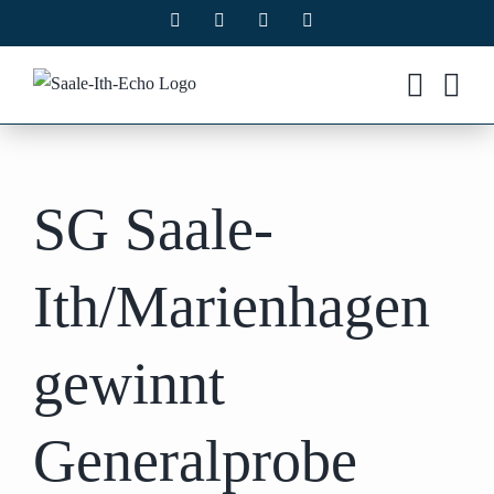
Zum
Facebook
X
Instagram
Pinterest
Inhalt
springen
SG Saale-
Ith/Marienhagen
gewinnt
Generalprobe