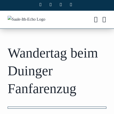
Zum
Facebook
X
Instagram
Pinterest
Inhalt
springen
Wandertag beim
Duinger
Fanfarenzug
Zeige