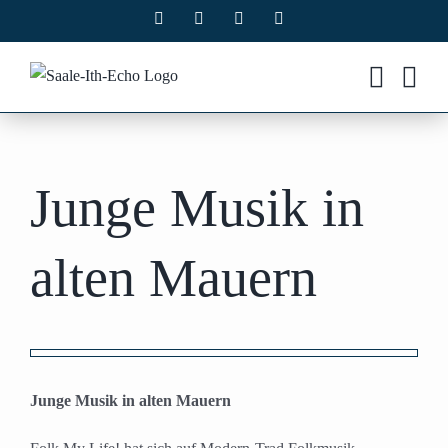
Zum
Facebook
X
Instagram
Pinterest
Inhalt
springen
Junge Musik in
alten Mauern
Zeige
grösseres
Junge Musik in alten Mauern
Bild