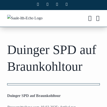
Zum
Facebook
X
Instagram
Pinterest
Inhalt
springen
Duinger SPD auf
Braunkohltour
Zeige
grösseres
Duinger SPD auf Braunkohltour
Bild