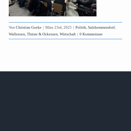
Von
Christian Goeke
|
März 23rd, 2025
|
Politik
,
Salzhemmendorf
,
Wallensen, Thüste & Ockensen
,
Wirtschaft
|
0 Kommentare