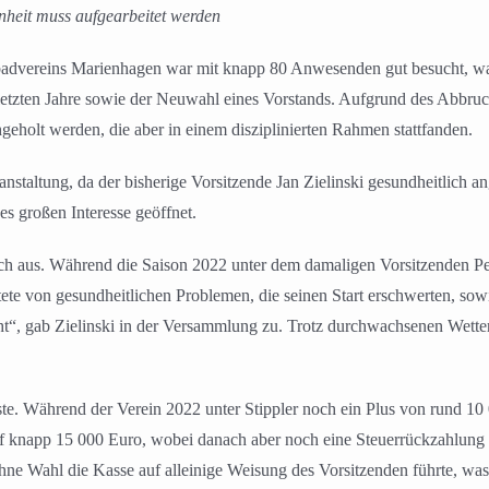
nheit muss aufgearbeitet werden
advereins Marienhagen war mit knapp 80 Anwesenden gut besucht, wa
etzten Jahre sowie der Neuwahl eines Vorstands. Aufgrund des Abbruc
eholt werden, die aber in einem disziplinierten Rahmen stattfanden.
ranstaltung, da der bisherige Vorsitzende Jan Zielinski gesundheitlic
s großen Interesse geöffnet.
ch aus. Während die Saison 2022 unter dem damaligen Vorsitzenden Pete
ete von gesundheitlichen Problemen, die seinen Start erschwerten, sow
“, gab Zielinski in der Versammlung zu. Trotz durchwachsenen Wetter
luste. Während der Verein 2022 unter Stippler noch ein Plus von rund 
auf knapp 15 000 Euro, wobei danach aber noch eine Steuerrückzahlung
hne Wahl die Kasse auf alleinige Weisung des Vorsitzenden führte, was 