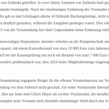
 von Zielinski getroffen. In zwei Jahren Amtszeit von Zielinski fand ge
standes bemängelte.
Nach der einstimmigen Entlastung des Vorstandes 
 So gab es laut Grünhagen alleine 43 fehlende Buchungsbelege, nicht er
deutlich gesunken, während die Ausgaben gestiegen waren. Dies erklär
3 von der Versammlung fast ohne Gegenstimme keine Entlastung erteil
en notwendigen Reparaturen, darunter Arbeiten an der Pumpentechnik u
ngespannt, mit einem Kassenbestand von etwa 10 000 Euro zum Jahrese
ich bei der Kassenprüfung nur noch ein Bestand von rund 7 000 Euro v
nders problematisch war, dass 2024 keine Mitgliedsbeiträge eingezo
r Versammlung engagierte Bürger für die offenen Vorstandsposten zur Verf
mmlung vor dem Abbruch nicht geschah.
Als erster Vorsitzender übern
hm zur Seite steht Ulrich Mayer als zweiter Vorsitzender, der beruflic
r komplett neue Vorstand nach ebenfalls einstimmiger Wahl durch den S