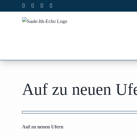
Zum
Facebook
X
Instagram
Pinterest
Inhalt
springen
Auf zu neuen Uf
Zeige
grösseres
Auf zu neuen Ufern
Bild