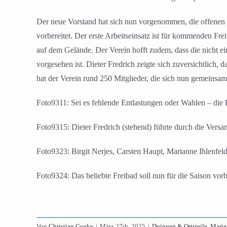
Der neue Vorstand hat sich nun vorgenommen, die offenen Fr
vorbereitet. Der erste Arbeitseinsatz ist für kommenden Fr
auf dem Gelände. Der Verein hofft zudem, dass die nicht ei
vorgesehen ist. Dieter Fredrich zeigte sich zuversichtlich,
hat der Verein rund 250 Mitglieder, die sich nun gemeinsam
Foto9311: Sei es fehlende Entlastungen oder Wahlen – die
Foto9315: Dieter Fredrich (stehend) führte durch die Versam
Foto9323: Birgit Nerjes, Carsten Haupt, Marianne Ihlenfeld
Foto9324: Das beliebte Freibad soll nun für die Saison vor
Von
Christian Goeke
|
März 27th, 2025
|
Duingen & Ortsteile
,
Marie