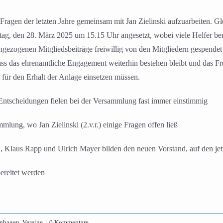
agen der letzten Jahre gemeinsam mit Jan Zielinski aufzuarbeiten. Gle
eitag, den 28. März 2025 um 15.15 Uhr angesetzt, wobei viele Helfer be
ngezogenen Mitgliedsbeiträge freiwillig von den Mitgliedern gespendet
 dass das ehrenamtliche Engagement weiterhin bestehen bleibt und das F
 für den Erhalt der Anlage einsetzen müssen.
 Entscheidungen fielen bei der Versammlung fast immer einstimmig
mlung, wo Jan Zielinski (2.v.r.) einige Fragen offen ließ
, Klaus Rapp und Ulrich Mayer bilden den neuen Vorstand, auf den jetz
bereitet werden
nhagen
,
Vereine
|
0 Kommentare