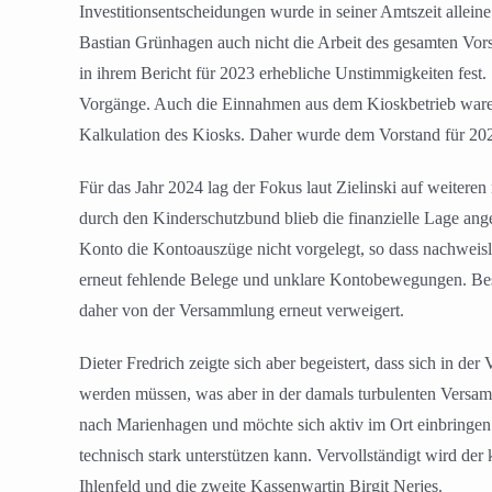
Investitionsentscheidungen wurde in seiner Amtszeit alleine
Bastian Grünhagen auch nicht die Arbeit des gesamten Vor
in ihrem Bericht für 2023 erhebliche Unstimmigkeiten fest.
Vorgänge. Auch die Einnahmen aus dem Kioskbetrieb waren 
Kalkulation des Kiosks. Daher wurde dem Vorstand für 202
Für das Jahr 2024 lag der Fokus laut Zielinski auf weiter
durch den Kinderschutzbund blieb die finanzielle Lage a
Konto die Kontoauszüge nicht vorgelegt, so dass nachweisl
erneut fehlende Belege und unklare Kontobewegungen. Beso
daher von der Versammlung erneut verweigert.
Dieter Fredrich zeigte sich aber begeistert, dass sich in de
werden müssen, was aber in der damals turbulenten Versa
nach Marienhagen und möchte sich aktiv im Ort einbringen. I
technisch stark unterstützen kann. Vervollständigt wird de
Ihlenfeld und die zweite Kassenwartin Birgit Nerjes.