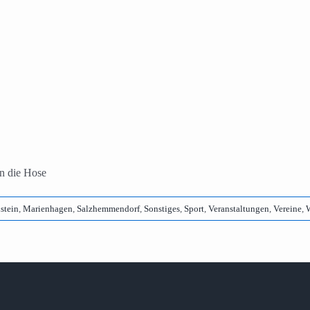
in die Hose
stein
,
Marienhagen
,
Salzhemmendorf
,
Sonstiges
,
Sport
,
Veranstaltungen
,
Vereine
,
W