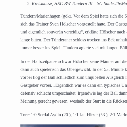
Kreisklasse, HSC BW Tündern III – SG Saale-Ith/Ma
Tündern/Marienhagen (gök). Vor dem Spiel hatte sich die S
sich das Trainer Sven Hölscher vorgestellt hatte. Der Gast
und eigentlich souverän verteidigt“, erklärte Hölscher nach
lange bitten. Der Tünderaner schloss trocken ins Eck unh
immer besser ins Spiel. Tündern agierte viel mit langen Bäl
In der Halbzeitpause schwor Hölscher seine Männer auf di
dann auch spielerisch das Übergewicht. In der 53. Minute k
vorbei flog der Ball schließlich zum umjubelten Ausgleich 
Gastgeber vorbei. „Eigentlich war es dann ein typisches U
defensiv schlecht umgeschaltet. Irgendwie lag der Ball dan
Meinung gerecht gewesen, weshalb der Start in die Rückseri
Tore: 1:0 Serdal Aydin (20.), 1:1 Jan Hitzer (53.), 2:1 Marlo