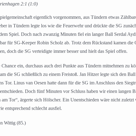
rienhagen 2:1 (1:0)
pielgemeinschaft eigentlich vorgenommen, aus Tündern etwas Zählbares
geber in Tündern legte los wie die Feuerwehr und drückte die SG zunäch
 dem Spiel. Doch nach zwanzig Minuten fiel ein langer Ball Serdal Aydi
altbar für SG-Keeper Robin Scholz ab. Trotz dem Rückstand kamen die
len, doch die SG verteidigte immer besser und hielt das Spiel offen.
e Chance ein, durchaus auch drei Punkte aus Tündern mitnehmen zu kö
am die SG schließlich zu einem Freistoß. Jan Hitzer legte sich den Bal
ins Tor. Linus van Oesen hatte dann für die SG im Anschluss den Siegt
nentschieden. Doch fünf Minuten vor Schluss haben wir einen langen B
n am Tor“, ärgerte sich Hölscher. Ein Unentschieden wäre nicht zuletzt
e entsprechend schlecht ausfiel.
n Wittig (85.)