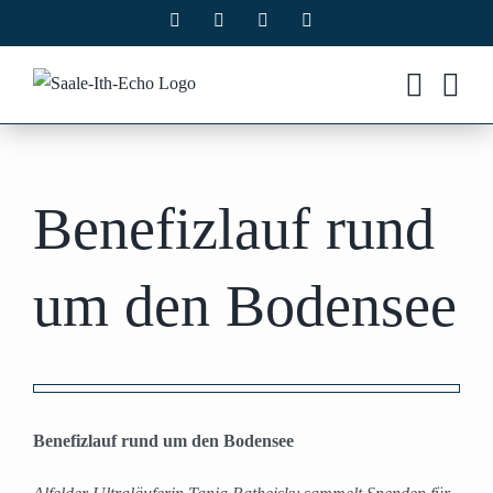
Zum
Facebook
X
Instagram
Pinterest
Inhalt
springen
Benefizlauf rund
um den Bodensee
Zeige
grösseres
Benefizlauf rund um den Bodensee
Bild