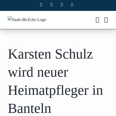
Zum
Facebook
X
Instagram
Pinterest
Inhalt
springen
Karsten Schulz
wird neuer
Heimatpfleger in
Banteln