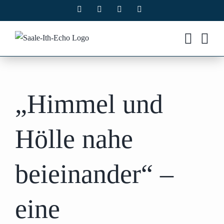
Zum
Facebook
X
Instagram
Pinterest
Inhalt
springen
„Himmel und
Hölle nahe
beieinander“ –
eine