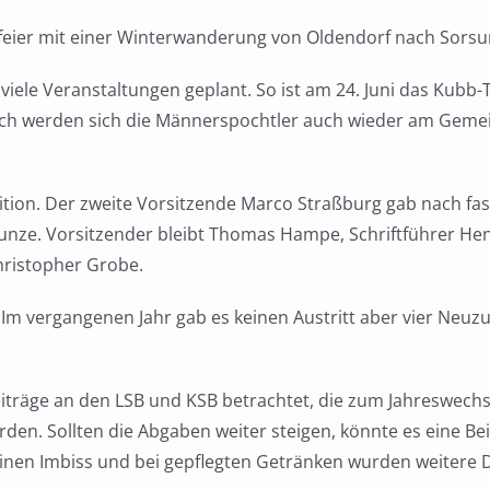
feier mit einer Winterwanderung von Oldendorf nach Sorsu
iele Veranstaltungen geplant. So ist am 24. Juni das Kubb-T
rlich werden sich die Männerspochtler auch wieder am Gem
tion. Der zweite Vorsitzende Marco Straßburg gab nach fas
Kunze. Vorsitzender bleibt Thomas Hampe, Schriftführer He
Christopher Grobe.
h. Im vergangenen Jahr gab es keinen Austritt aber vier Ne
träge an den LSB und KSB betrachtet, die zum Jahreswechs
den. Sollten die Abgaben weiter steigen, könnte es eine Be
 einen Imbiss und bei gepflegten Getränken wurden weitere D