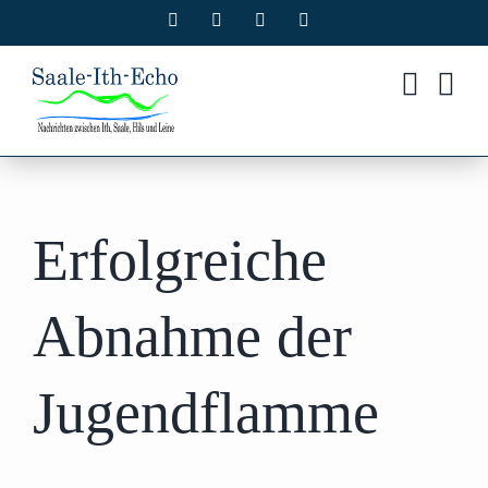
Zum
Facebook
X
Instagram
Pinterest
Inhalt
springen
Erfolgreiche
Abnahme der
Jugendflamme