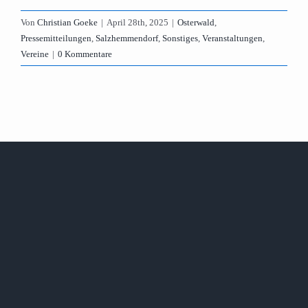
Von
Christian Goeke
|
April 28th, 2025
|
Osterwald
,
Pressemitteilungen
,
Salzhemmendorf
,
Sonstiges
,
Veranstaltungen
,
Vereine
|
0 Kommentare