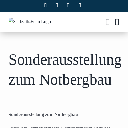
Zum
Facebook
X
Instagram
Pinterest
Inhalt
springen
Sonderausstellung
zum Notbergbau
Zeige
grösseres
Sonderausstellung zum Notbergbau
Bild