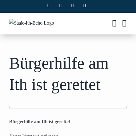
Zum
Facebook
X
Instagram
Pinterest
Inhalt
springen
Bürgerhilfe am
Ith ist gerettet
Zeige
grösseres
Bürgerhilfe am Ith ist gerettet
Bild