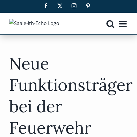
Zum
Facebook
X
Instagram
Pinterest
Inhalt
springen
Neue
Funktionsträger
bei der
Feuerwehr