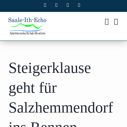
Zum
Facebook
X
Instagram
Pinterest
Inhalt
springen
Steigerklause
geht für
Salzhemmendorf