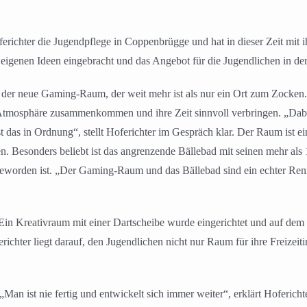
erichter die Jugendpflege in Coppenbrügge und hat in dieser Zeit mit ih
e eigenen Ideen eingebracht und das Angebot für die Jugendlichen in de
 der neue Gaming-Raum, der weit mehr ist als nur ein Ort zum Zocken. 
en Atmosphäre zusammenkommen und ihre Zeit sinnvoll verbringen. „Dab
t das in Ordnung“, stellt Hoferichter im Gespräch klar. Der Raum ist ei
äten. Besonders beliebt ist das angrenzende Bällebad mit seinen mehr al
 geworden ist. „Der Gaming-Raum und das Bällebad sind ein echter Renne
n: Ein Kreativraum mit einer Dartscheibe wurde eingerichtet und auf de
chter liegt darauf, den Jugendlichen nicht nur Raum für ihre Freizeiti
„Man ist nie fertig und entwickelt sich immer weiter“, erklärt Hoferich