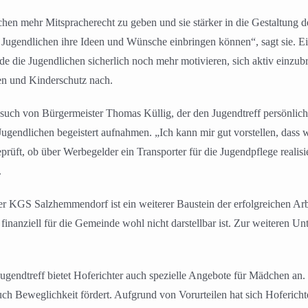
ichen mehr Mitspracherecht zu geben und sie stärker in die Gestaltung
Jugendlichen ihre Ideen und Wünsche einbringen können“, sagt sie. Ein
 die Jugendlichen sicherlich noch mehr motivieren, sich aktiv einzub
n und Kinderschutz nach.
Besuch von Bürgermeister Thomas Küllig, der den Jugendtreff persönlic
ugendlichen begeistert aufnahmen. „Ich kann mir gut vorstellen, dass
prüft, ob über Werbegelder ein Transporter für die Jugendpflege realis
.
 KGS Salzhemmendorf ist ein weiterer Baustein der erfolgreichen Arbei
ff finanziell für die Gemeinde wohl nicht darstellbar ist. Zur weiteren
endtreff bietet Hoferichter auch spezielle Angebote für Mädchen an. B
h Beweglichkeit fördert. Aufgrund von Vorurteilen hat sich Hoferichte