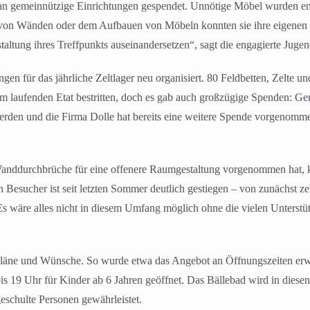
und an gemeinnützige Einrichtungen gespendet. Unnötige Möbel wurden e
 von Wänden oder dem Aufbauen von Möbeln konnten sie ihre eigenen 
taltung ihres Treffpunkts auseinandersetzen“, sagt die engagierte Jugen
n für das jährliche Zeltlager neu organisiert. 80 Feldbetten, Zelte
s dem laufenden Etat bestritten, doch es gab auch großzügige Spende
rden und die Firma Dolle hat bereits eine weitere Spende vorgenomme
Wanddurchbrüche für eine offenere Raumgestaltung vorgenommen hat, ko
en Besucher ist seit letzten Sommer deutlich gestiegen – von zunächst
Es wäre alles nicht in diesem Umfang möglich ohne die vielen Unterst
Pläne und Wünsche. So wurde etwa das Angebot an Öffnungszeiten erweit
s 19 Uhr für Kinder ab 6 Jahren geöffnet. Das Bällebad wird in diesen 
geschulte Personen gewährleistet.