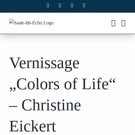
Zum
Facebook
X
Instagram
Pinterest
Inhalt
springen
Vernissage
„Colors of Life“
– Christine
Eickert