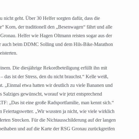
 nicht geht. Über 30 Helfer sorgten dafür, dass die
e“ Korn, der traditionell den „Besenwagen“ fährt und alle
 Gronau. Helfer wie Hagen Oltmann reisten sogar aus der
der auch beim DDMC Solling und dem Hils-Bike-Marathon
isterten.
nem. Die diesjährige Rekordbeteiligung erfüllt ihn mit
 – das ist der Stress, den du nicht brauchst.“ Kelle weiß,
. „Einmal etwa hatten wir deutlich zu viele Bananen und
 Salziges gewünscht, worauf wir jetzt entsprechend
RTF: „Das ist eine große Radsportfamilie, man kennt sich.“
eiertagswetter. „Wir wussten ja nicht, wie viele wirklich
erten Strecken. Für die Nichtausschilderung auf der langen
dabeihaben und auf die Karte der RSG Gronau zurückgreifen