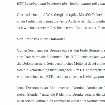
RTF Leinebergland begeistert über Region hinaus mit Teil
Gronau/Leine- und Weserbergland (gök). Mit 490 Teilnehmen
einen Frühlingstag, ging die vierte Auflage der Radtourenf
sich wie immer mehr: Geschichten von Enthusiasmus, Gemei
Von Stade bis in die Dolomiten
Günter Seelmann aus Bremen etwa ist das beste Beispiel daf
eine Tour durch die Dolomiten. Die RTF Leinebergland war s
die Dolomiten geht. Sein persönliches Motto ist dabei einf
sich die Veranstaltung nicht entgehen. Um 6 Uhr morgens 
war nun seine erste RTF, nachdem er seinen Lieblingsspor
Jonas Drestomark aus Hannover und Dominik Brunke aus Wu
sieben Stunden“ unter die Räder. Für Brunke begann die Lie
nach seiner Kommunion erstmals bewusst aufs Mountainbike 