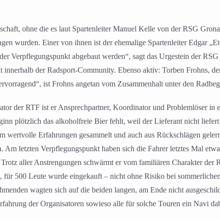
schaft, ohne die es laut Spartenleiter Manuel Kelle von der RSG Gronau
angen wurden. Einer von ihnen ist der ehemalige Spartenleiter Edgar „Et
n der Verpflegungspunkt abgebaut werden“, sagt das Urgestein der RSG
 innerhalb der Radsport-Community. Ebenso aktiv: Torben Frohns, 
hervorragend“, ist Frohns angetan vom Zusammenhalt unter den Radbege
or der RTF ist er Ansprechpartner, Koordinator und Problemlöser in ei
n plötzlich das alkoholfreie Bier fehlt, weil der Lieferant nicht liefert
m wertvolle Erfahrungen gesammelt und auch aus Rückschlägen gelernt
Am letzten Verpflegungspunkt haben sich die Fahrer letztes Mal etwas
a. Trotz aller Anstrengungen schwärmt er vom familiären Charakter der 
ür 500 Leute wurde eingekauft – nicht ohne Risiko bei sommerlichem F
ehmenden wagten sich auf die beiden langen, am Ende nicht ausgeschild
Erfahrung der Organisatoren sowieso alle für solche Touren ein Navi 