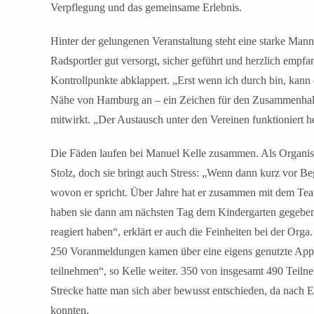
Verpflegung und das gemeinsame Erlebnis.
Hinter der gelungenen Veranstaltung steht eine starke Mann
Radsportler gut versorgt, sicher geführt und herzlich empf
Kontrollpunkte abklappert. „Erst wenn ich durch bin, kan
Nähe von Hamburg an – ein Zeichen für den Zusammenhalt
mitwirkt. „Der Austausch unter den Vereinen funktioniert 
Die Fäden laufen bei Manuel Kelle zusammen. Als Organisat
Stolz, doch sie bringt auch Stress: „Wenn dann kurz vor Begin
wovon er spricht. Über Jahre hat er zusammen mit dem Tea
haben sie dann am nächsten Tag dem Kindergarten gegeben. 
reagiert haben“, erklärt er auch die Feinheiten bei der Org
250 Voranmeldungen kamen über eine eigens genutzte App, f
teilnehmen“, so Kelle weiter. 350 von insgesamt 490 Teiln
Strecke hatte man sich aber bewusst entschieden, da nach 
konnten.