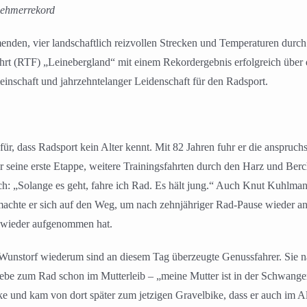
nehmerrekord
den, vier landschaftlich reizvollen Strecken und Temperaturen durch 
ahrt (RTF) „Leinebergland“ mit einem Rekordergebnis erfolgreich über 
nschaft und jahrzehntelanger Leidenschaft für den Radsport.
ür, dass Radsport kein Alter kennt. Mit 82 Jahren fuhr er die anspruch
eine erste Etappe, weitere Trainingsfahrten durch den Harz und Berchte
ach: „Solange es geht, fahre ich Rad. Es hält jung.“ Auch Knut Kuhlma
machte er sich auf den Weg, um nach zehnjähriger Rad-Pause wieder an
t wieder aufgenommen hat.
nstorf wiederum sind an diesem Tag überzeugte Genussfahrer. Sie na
be zum Rad schon im Mutterleib – „meine Mutter ist in der Schwangersc
und kam von dort später zum jetzigen Gravelbike, dass er auch im All