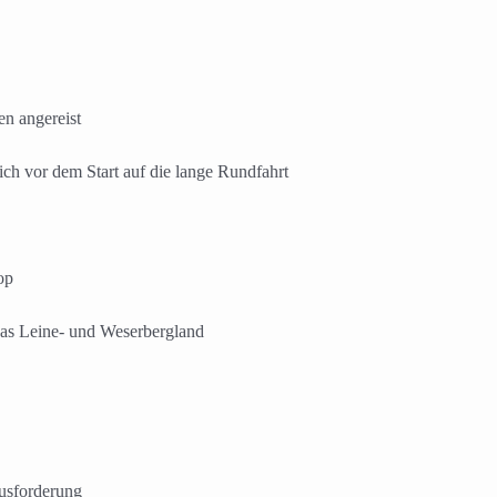
en angereist
h vor dem Start auf die lange Rundfahrt
op
das Leine- und Weserbergland
ausforderung