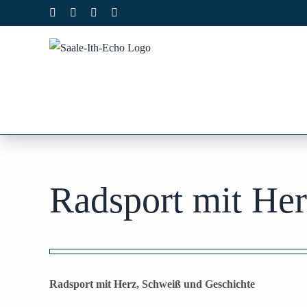
Zum
Facebook
X
Instagram
Pinterest
Inhalt
springen
Radsport mit Her
Zeige
grösseres
Radsport mit Herz, Schweiß und Geschichte
Bild