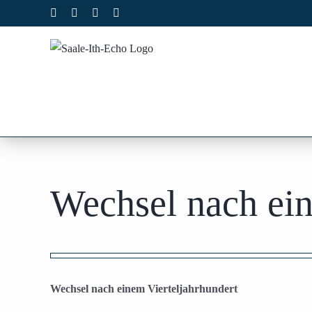
Zum
Facebook
X
Instagram
Pinterest
Inhalt
springen
Wechsel nach ein
Zeige
grösseres
Wechsel nach einem Vierteljahrhundert
Bild