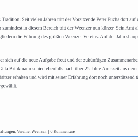
radition: Seit vielen Jahren tritt der Vorsitzende Peter Fuchs dort au
 zumindest in diesem Bereich tritt der Weenzer nun kürzer. Sein Amt als
liedern die Führung des größten Weenzer Vereins. Auf der Jahreshaupt
r sich auf die neue Aufgabe freut und der zukünftigen Zusammenarbeit
 Gitta Brinkmann schied ebenfalls nach über 25 Jahre Amtszeit aus de
eisitzer erhalten und wird mit seiner Erfahrung dort noch unterstützend
rgewählt.
taltungen
,
Vereine
,
Weenzen
|
0 Kommentare