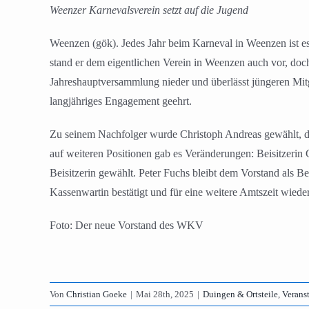
Weenzer Karnevalsverein setzt auf die Jugend
Weenzen (gök). Jedes Jahr beim Karneval in Weenzen ist es T
stand er dem eigentlichen Verein in Weenzen auch vor, doch
Jahreshauptversammlung nieder und überlässt jüngeren Mitg
langjähriges Engagement geehrt.
Zu seinem Nachfolger wurde Christoph Andreas gewählt, de
auf weiteren Positionen gab es Veränderungen: Beisitzerin
Beisitzerin gewählt. Peter Fuchs bleibt dem Vorstand als B
Kassenwartin bestätigt und für eine weitere Amtszeit wiede
Foto: Der neue Vorstand des WKV
Von
Christian Goeke
|
Mai 28th, 2025
|
Duingen & Ortsteile
,
Verans