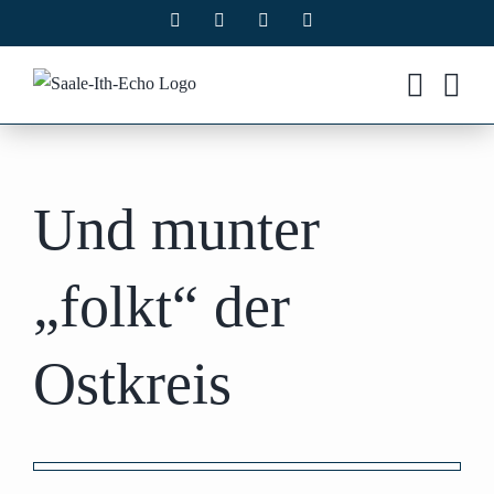
Zum
Facebook
X
Instagram
Pinterest
Inhalt
springen
Und munter
„folkt“ der
Ostkreis
Zeige