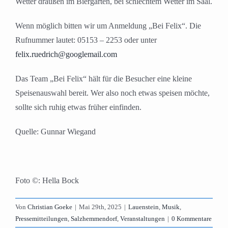
Wetter draußen im Biergarten, bei schlechtem Wetter im Saal.
Wenn möglich bitten wir um Anmeldung „Bei Felix“. Die
Rufnummer lautet: 05153 – 2253 oder unter
felix.ruedrich@googlemail.com
Das Team „Bei Felix“ hält für die Besucher eine kleine
Speisenauswahl bereit. Wer also noch etwas speisen möchte,
sollte sich ruhig etwas früher einfinden.
Quelle: Gunnar Wiegand
Foto ©: Hella Bock
Von
Christian Goeke
|
Mai 29th, 2025
|
Lauenstein
,
Musik
,
Pressemitteilungen
,
Salzhemmendorf
,
Veranstaltungen
|
0 Kommentare